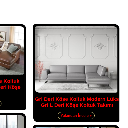
e Koltuk
eri Köşe
Gri Deri Köşe Koltuk Modern Lüks
Gri L Deri Köşe Koltuk Takımı
Yakından İncele »