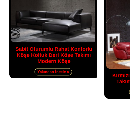
Sabit Oturumlu Rahat Konforlu
Köşe Koltuk Deri Köşe Takımı
Modern Köşe
Yakından İncele »
Kırmızı
Takım