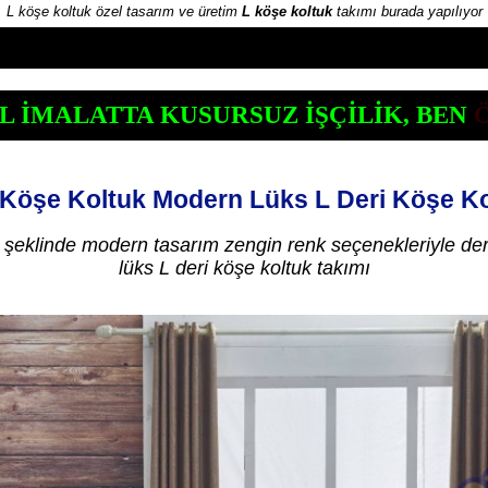
L köşe koltuk özel tasarım ve üretim
L köşe koltuk
takımı burada yapılıyor
L İMALATTA KUSURSUZ İŞÇİLİK, BEN
Köşe Koltuk Modern Lüks L Deri Köşe Ko
 şeklinde modern tasarım zengin renk seçenekleriyle der
lüks L deri köşe koltuk takımı