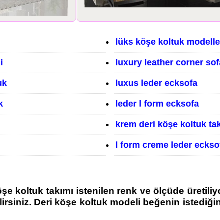
lüks köşe koltuk modelle
i
luxury leather corner sof
uk
luxus leder ecksofa
k
leder l form ecksofa
krem deri köşe koltuk ta
l form creme leder eckso
e koltuk takımı istenilen renk ve ölçüde üretiliyo
lirsiniz. Deri köşe koltuk modeli beğenin istediğ