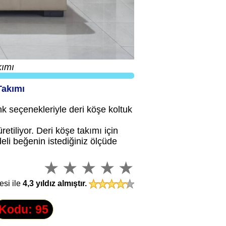
kımı
Takımı
k seçenekleriyle deri köşe koltuk
retiliyor. Deri köşe takımı için
deli beğenin istediğiniz ölçüde
esi ile
4,3
yıldız almıştır.
Kodu: 95