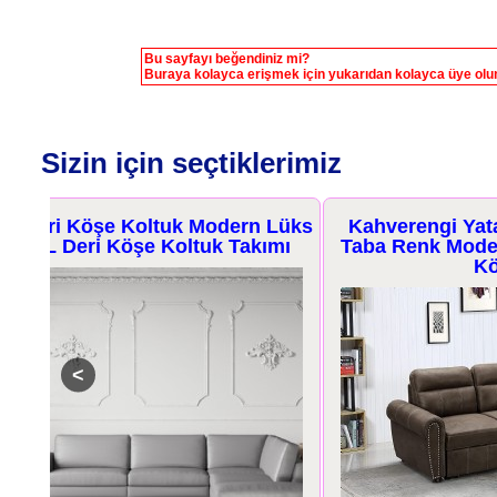
Bu sayfayı beğendiniz mi?
Buraya kolayca erişmek için yukarıdan kolayca üye olun 
Sizin için seçtiklerimiz
Lüks
Kahverengi Yataklı Köşe Koltuk
Krem 
mı
Taba Renk Modern Yataklı Lüks L
Takımı 
Köşe