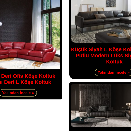
Küçük Siyah L Köşe Kol
Puflu Modern Lüks Si
Koltuk
Yakından İncele »
 Deri Ofis Köşe Koltuk
ı Deri L Köşe Koltuk
Yakından İncele »