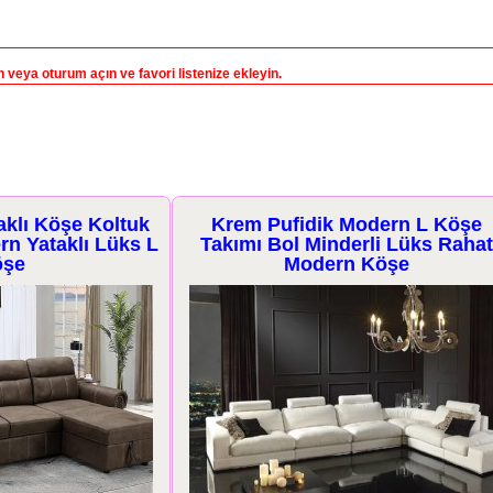
veya oturum açın ve favori listenize ekleyin.
Pufidik Modern L Köşe
Büyük Uzun Ölçü Mode
Bol Minderli Lüks Rahat
Köşe Koltuk Takımı L K
Modern Köşe
Grubu