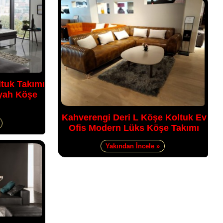
tuk Takımı
yah Köşe
Kahverengi Deri L Köşe Koltuk Ev
Ofis Modern Lüks Köşe Takımı
Yakından İncele »