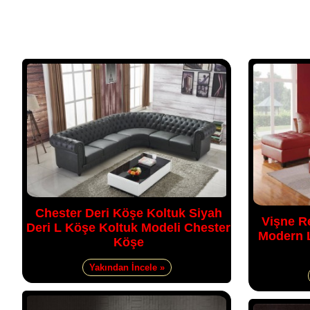
Chester Deri Köşe Koltuk Siyah
Vişne R
Deri L Köşe Koltuk Modeli Chester
Modern L
Köşe
Yakından İncele »