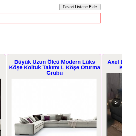
rn Lüks
Axel L Köşe Takımı Modern Yeşil
B
öşe Oturma
Keten Kumaşlı L Koltuk
Mo