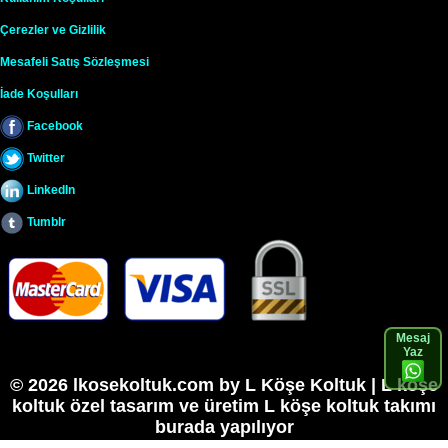
Çerezler ve Gizlilik
Mesafeli Satış Sözleşmesi
İade Koşulları
Facebook
Twitter
LinkedIn
Tumblr
Mesaj
Yaz
© 2026 lkosekoltuk.com by L Köşe Koltuk |
L köşe
koltuk özel tasarım ve üretim
L köşe koltuk
takımı
burada yapılıyor