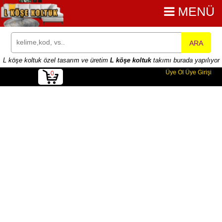
MENÜ
ARA
L köşe koltuk özel tasarım ve üretim
L köşe koltuk
takımı burada yapılıyor
Üye Ol
Üye Girişi
0