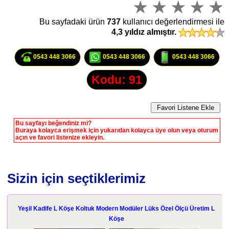
Bu sayfadaki ürün
737
kullanıcı değerlendirmesi ile
4,3
yıldız almıştır.
0543 448 3066
0543 448 3066
0543 448 3066
Kodu: 91
Bu sayfayı beğendiniz mi?
Buraya kolayca erişmek için yukarıdan kolayca üye olun veya oturum
açın ve favori listenize ekleyin.
Sizin için seçtiklerimiz
k
Yeşil Kadife L Köşe Koltuk Modern Modüler Lüks Özel Ölçü Üretim L
Köşe