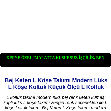
KİŞİYE ÖZEL İMALATTA KUSURSUZ İŞÇİLİK, BEN
ÖZCAN USTA
Bej Keten L Köşe Takımı Modern Lüks
L Köşe Koltuk Küçük Ölçü L Koltuk
L koltuk takımı modern lüks bej renk keten kumaş
kaplı lüks L köşe takımı zengin renk seçenekleri ile L
köşe koltuk takımı Bej Keten L Köşe takımı modern