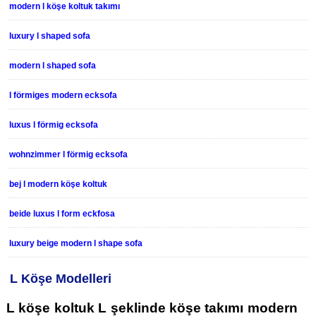
modern l köşe koltuk takımı
luxury l shaped sofa
modern l shaped sofa
l förmiges modern ecksofa
luxus l förmig ecksofa
wohnzimmer l förmig ecksofa
bej l modern köşe koltuk
beide luxus l form eckfosa
luxury beige modern l shape sofa
L Köşe Modelleri
L köşe koltuk L şeklinde köşe takımı modern