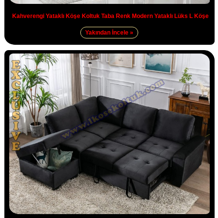
Kahverengi Yataklı Köşe Koltuk Taba Renk Modern Yataklı Lüks L Köşe
Yakından İncele »