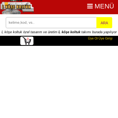
MENÜ
ARA
L köşe koltuk özel tasarım ve üretim
L köşe koltuk
takımı burada yapılıyor
Üye Ol
Üye Girişi
0