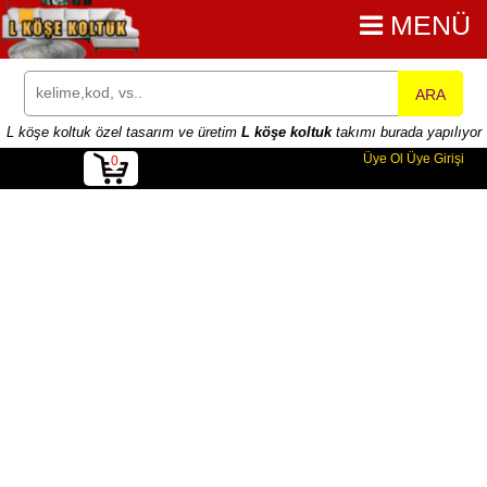
MENÜ
ARA
L köşe koltuk özel tasarım ve üretim
L köşe koltuk
takımı burada yapılıyor
Üye Ol
Üye Girişi
0