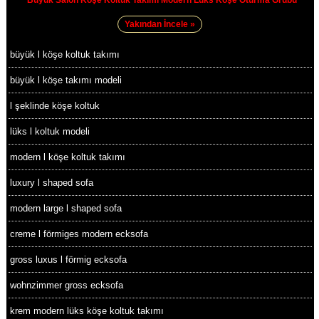
Yakından İncele »
büyük l köşe koltuk takımı
büyük l köşe takımı modeli
l şeklinde köşe koltuk
lüks l koltuk modeli
modern l köşe koltuk takımı
luxury l shaped sofa
modern large l shaped sofa
creme l förmiges modern ecksofa
gross luxus l förmig ecksofa
wohnzimmer gross ecksofa
krem modern lüks köşe koltuk takımı