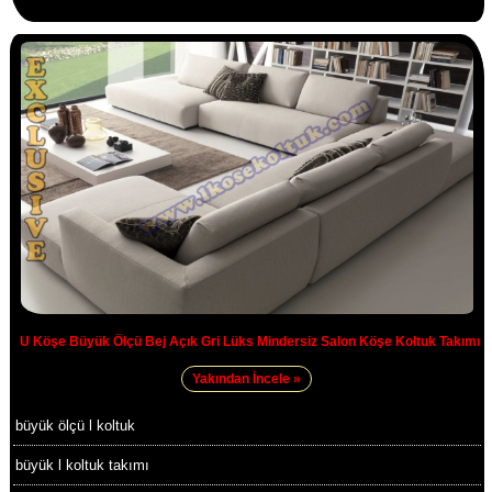
U Köşe Büyük Ölçü Bej Açık Gri Lüks Mindersiz Salon Köşe Koltuk Takımı
Yakından İncele »
büyük ölçü l koltuk
büyük l koltuk takımı