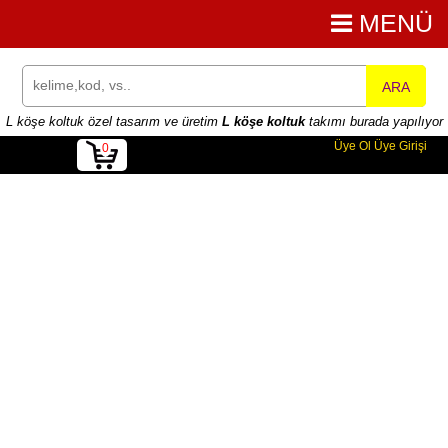
MENÜ
ARA
L köşe koltuk özel tasarım ve üretim
L köşe koltuk
takımı burada yapılıyor
Üye Ol
Üye Girişi
0