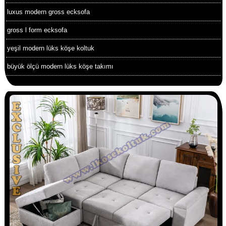
luxus modern gross ecksofa
gross l form ecksofa
yeşil modern lüks köşe koltuk
büyük ölçü modern lüks köşe takımı