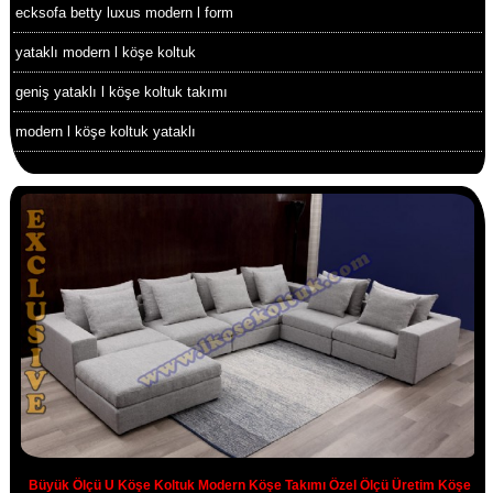
ecksofa betty luxus modern l form
yataklı modern l köşe koltuk
geniş yataklı l köşe koltuk takımı
modern l köşe koltuk yataklı
Büyük Ölçü U Köşe Koltuk Modern Köşe Takımı Özel Ölçü Üretim Köşe