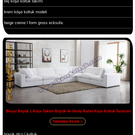
bej köşe koltuk takımı
krem köşe koltuk modeli
beige creme l form gross ecksofa
Beyaz Büyük L Köşe Takımı Büyük Ve Geniş Rahat Köşe Koltuk Tasarımı
Yakından İncele »
büyük ölçü l koltuk