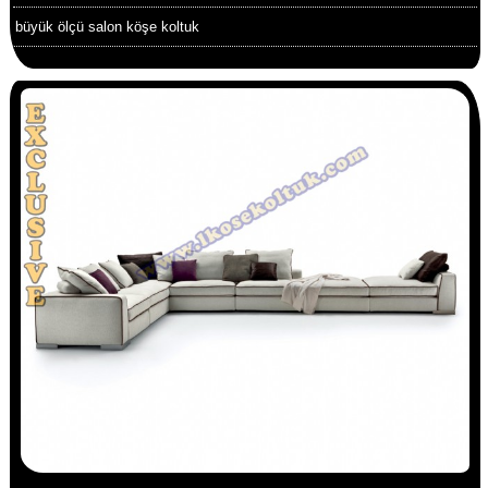
büyük ölçü salon köşe koltuk