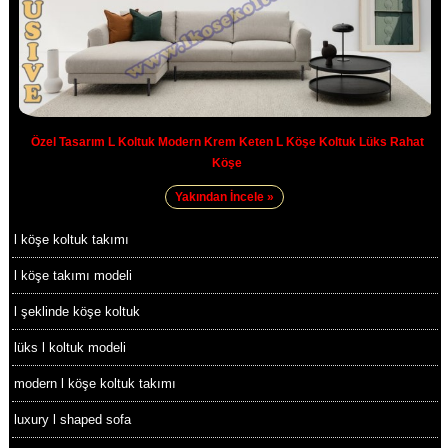
Özel Tasarım L Koltuk Modern Krem Keten L Köşe Koltuk Lüks Rahat
Köşe
Yakından İncele »
l köşe koltuk takımı
l köşe takımı modeli
l şeklinde köşe koltuk
lüks l koltuk modeli
modern l köşe koltuk takımı
luxury l shaped sofa