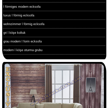
l förmiges modern ecksofa
luxus l förmig ecksofa
wohnzimmer l förmig ecksofa
gri l köşe koltuk
grau modern l form ecksofa
modern l köşe oturma grubu