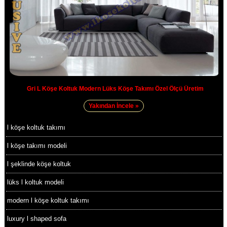
Gri L Köşe Koltuk Modern Lüks Köşe Takımı Özel Ölçü Üretim
Yakından İncele »
l köşe koltuk takımı
l köşe takımı modeli
l şeklinde köşe koltuk
lüks l koltuk modeli
modern l köşe koltuk takımı
luxury l shaped sofa