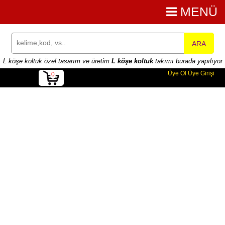
MENÜ
ARA
L köşe koltuk özel tasarım ve üretim
L köşe koltuk
takımı burada yapılıyor
Üye Ol
Üye Girişi
0