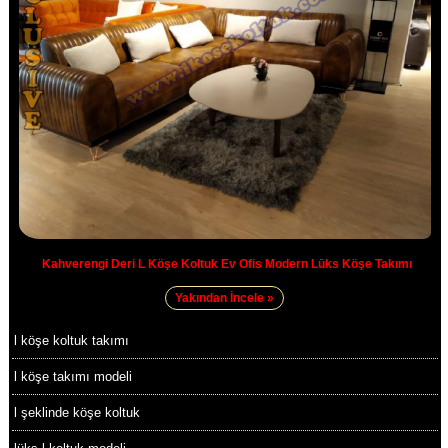
Kahverengi Deri L Köşe Koltuk Ev Ofis Modern Lüks Köşe Takımı
Yakından İncele »
l köşe koltuk takımı
l köşe takımı modeli
l şeklinde köşe koltuk