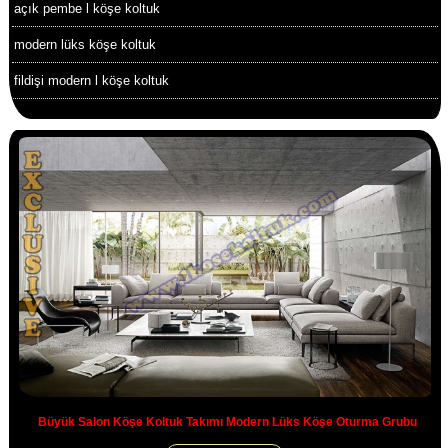
açık pembe l köşe koltuk
modern lüks köşe koltuk
fildişi modern l köşe koltuk
Büyük Salon Köşe Koltuk Takımı Modern Lüks Köşe Oturma Grubu