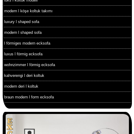
lüks l koltuk modeli
modern l köşe koltuk takımı
luxury l shaped sofa
modern l shaped sofa
l förmiges modern ecksofa
luxus l förmig ecksofa
wohnzimmer l förmig ecksofa
kahverengi l deri koltuk
modern deri l koltuk
braun modern l form ecksofa