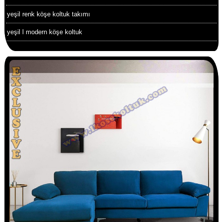
yeşil renk köşe koltuk takımı
yeşil l modern köşe koltuk