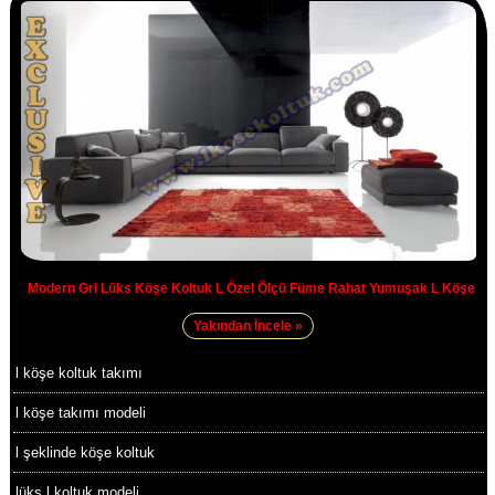
Modern Gri Lüks Köşe Koltuk L Özel Ölçü Füme Rahat Yumuşak L Köşe
Yakından İncele »
l köşe koltuk takımı
l köşe takımı modeli
l şeklinde köşe koltuk
lüks l koltuk modeli