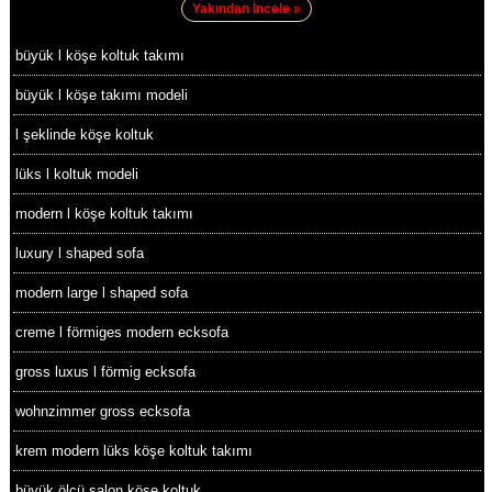
Yakından İncele »
büyük l köşe koltuk takımı
büyük l köşe takımı modeli
l şeklinde köşe koltuk
lüks l koltuk modeli
modern l köşe koltuk takımı
luxury l shaped sofa
modern large l shaped sofa
creme l förmiges modern ecksofa
gross luxus l förmig ecksofa
wohnzimmer gross ecksofa
krem modern lüks köşe koltuk takımı
büyük ölçü salon köşe koltuk