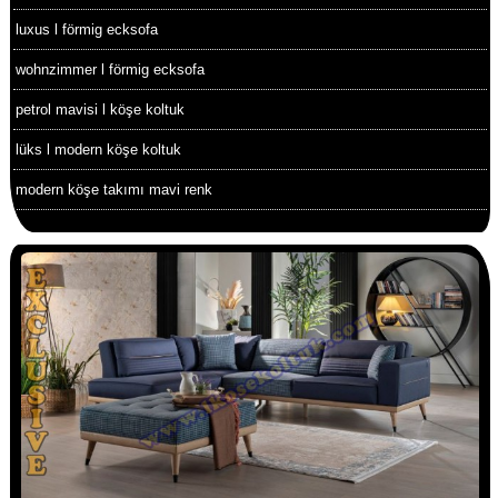
luxus l förmig ecksofa
wohnzimmer l förmig ecksofa
petrol mavisi l köşe koltuk
lüks l modern köşe koltuk
modern köşe takımı mavi renk