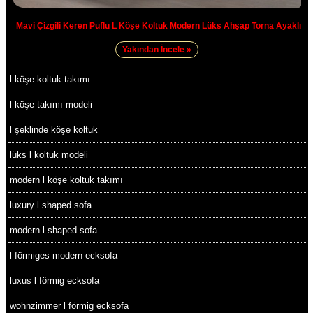
Mavi Çizgili Keren Puflu L Köşe Koltuk Modern Lüks Ahşap Torna Ayaklı
Yakından İncele »
l köşe koltuk takımı
l köşe takımı modeli
l şeklinde köşe koltuk
lüks l koltuk modeli
modern l köşe koltuk takımı
luxury l shaped sofa
modern l shaped sofa
l förmiges modern ecksofa
luxus l förmig ecksofa
wohnzimmer l förmig ecksofa