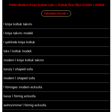
Fildişi Modern Köşe Koltuk Lüks L Koltuk Özel Ölçü Üretim L Koltuk
Yakından İncele »
l köşe koltuk takımı
l köşe takımı modeli
l şeklinde köşe koltuk
lüks l koltuk modeli
modern l köşe koltuk takımı
luxury l shaped sofa
modern l shaped sofa
l förmiges modern ecksofa
luxus l förmig ecksofa
wohnzimmer l förmig ecksofa