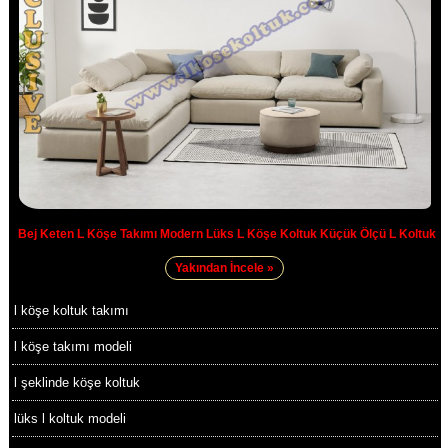
Bej Keten L Köşe Takımı Modern Lüks L Köşe Koltuk Küçük Ölçü L Koltuk
Yakından İncele »
l köşe koltuk takımı
l köşe takımı modeli
l şeklinde köşe koltuk
lüks l koltuk modeli