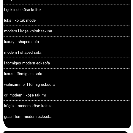
l şeklinde köşe koltuk
lüks l koltuk modeli
modern l köşe koltuk takımı
luxury l shaped sofa
modern l shaped sofa
l förmiges modern ecksofa
luxus l förmig ecksofa
wohnzimmer l förmig ecksofa
gri modern l köşe takımı
küçük l modern köşe koltuk
grau l form modern ecksofa