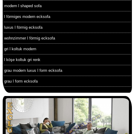
modern l shaped sofa
l förmiges modern ecksofa
luxus l förmig ecksofa
wohnzimmer l förmig ecksofa
gri l koltuk modern
l köşe koltuk gri renk
grau modern luxus l form ecksofa
grau l form ecksofa