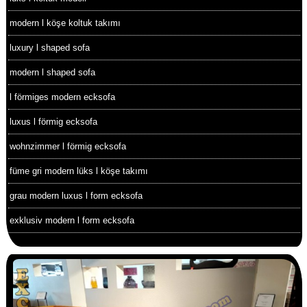
modern l köşe koltuk takımı
luxury l shaped sofa
modern l shaped sofa
l förmiges modern ecksofa
luxus l förmig ecksofa
wohnzimmer l förmig ecksofa
füme gri modern lüks l köşe takımı
grau modern luxus l form ecksofa
exklusiv modern l form ecksofa