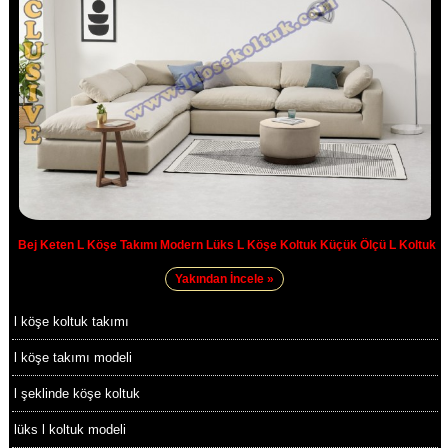
Bej Keten L Köşe Takımı Modern Lüks L Köşe Koltuk Küçük Ölçü L Koltuk
Yakından İncele »
l köşe koltuk takımı
l köşe takımı modeli
l şeklinde köşe koltuk
lüks l koltuk modeli