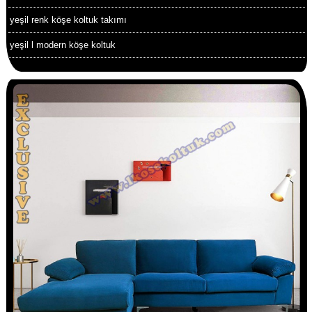
yeşil renk köşe koltuk takımı
yeşil l modern köşe koltuk