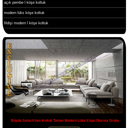
açık pembe l köşe koltuk
modern lüks köşe koltuk
fildişi modern l köşe koltuk
Büyük Salon Köşe Koltuk Takımı Modern Lüks Köşe Oturma Grubu