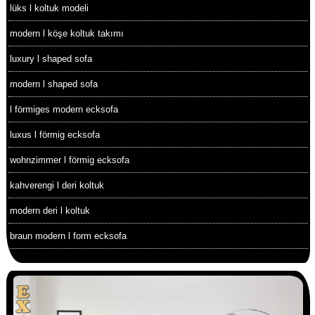
lüks l koltuk modeli
modern l köşe koltuk takımı
luxury l shaped sofa
modern l shaped sofa
l förmiges modern ecksofa
luxus l förmig ecksofa
wohnzimmer l förmig ecksofa
kahverengi l deri koltuk
modern deri l koltuk
braun modern l form ecksofa