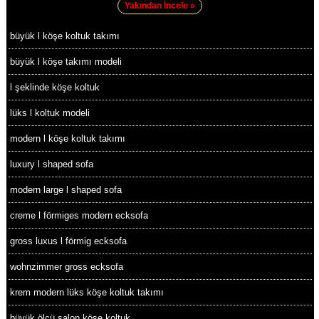
Yakından İncele »
büyük l köşe koltuk takımı
büyük l köşe takımı modeli
l şeklinde köşe koltuk
lüks l koltuk modeli
modern l köşe koltuk takımı
luxury l shaped sofa
modern large l shaped sofa
creme l förmiges modern ecksofa
gross luxus l förmig ecksofa
wohnzimmer gross ecksofa
krem modern lüks köşe koltuk takımı
büyük ölçü salon köşe koltuk