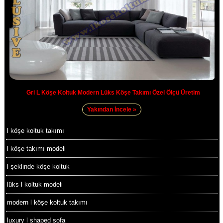
Gri L Köşe Koltuk Modern Lüks Köşe Takımı Özel Ölçü Üretim
Yakından İncele »
l köşe koltuk takımı
l köşe takımı modeli
l şeklinde köşe koltuk
lüks l koltuk modeli
modern l köşe koltuk takımı
luxury l shaped sofa