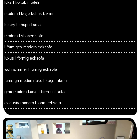
lüks l koltuk modeli
modern l köşe koltuk takımı
luxury l shaped sofa
modern l shaped sofa
l förmiges modern ecksofa
luxus l förmig ecksofa
wohnzimmer l förmig ecksofa
füme gri modern lüks l köşe takımı
grau modern luxus l form ecksofa
exklusiv modern l form ecksofa