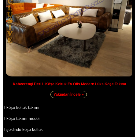
Kahverengi Deri L Köşe Koltuk Ev Ofis Modern Lüks Köşe Takımı
Yakından İncele »
l köşe koltuk takımı
l köşe takımı modeli
l şeklinde köşe koltuk