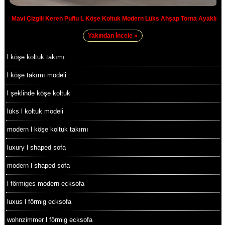
Mavi Çizgili Keren Puflu L Köşe Koltuk Modern Lüks Ahşap Torna Ayaklı
Yakından İncele »
l köşe koltuk takımı
l köşe takımı modeli
l şeklinde köşe koltuk
lüks l koltuk modeli
modern l köşe koltuk takımı
luxury l shaped sofa
modern l shaped sofa
l förmiges modern ecksofa
luxus l förmig ecksofa
wohnzimmer l förmig ecksofa