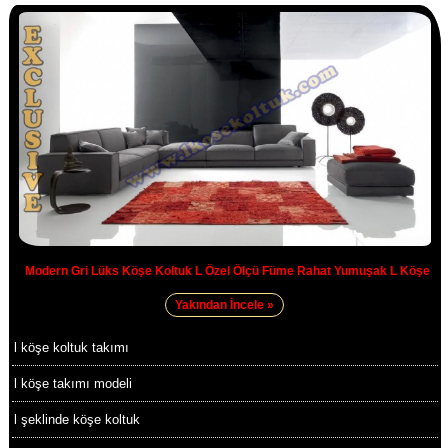
Modern Gri Lüks Köşe Koltuk L Özel Ölçü Füme Rahat Yumuşak L Köşe
Yakından İncele »
l köşe koltuk takımı
l köşe takımı modeli
l şeklinde köşe koltuk