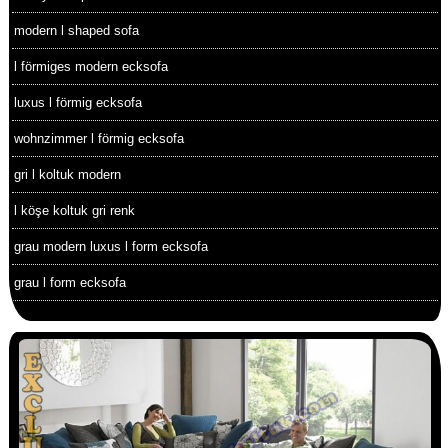
modern l shaped sofa
l förmiges modern ecksofa
luxus l förmig ecksofa
wohnzimmer l förmig ecksofa
gri l koltuk modern
l köşe koltuk gri renk
grau modern luxus l form ecksofa
grau l form ecksofa