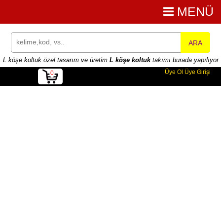
MENÜ
ARA
L köşe koltuk özel tasarım ve üretim
L köşe koltuk
takımı burada yapılıyor
Üye Ol
Üye Girişi
0