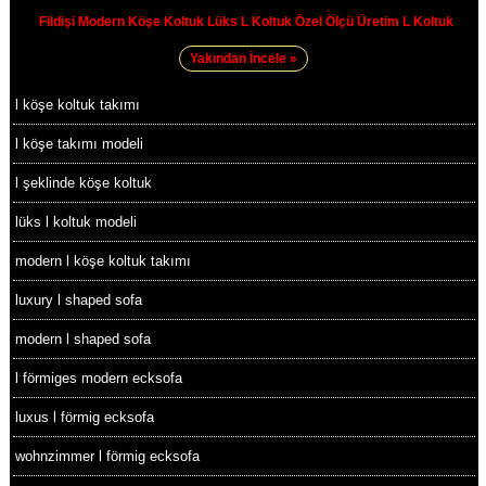
Fildişi Modern Köşe Koltuk Lüks L Koltuk Özel Ölçü Üretim L Koltuk
Yakından İncele »
l köşe koltuk takımı
l köşe takımı modeli
l şeklinde köşe koltuk
lüks l koltuk modeli
modern l köşe koltuk takımı
luxury l shaped sofa
modern l shaped sofa
l förmiges modern ecksofa
luxus l förmig ecksofa
wohnzimmer l förmig ecksofa