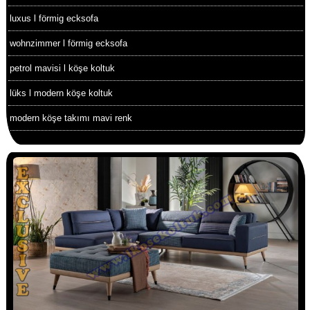
luxus l förmig ecksofa
wohnzimmer l förmig ecksofa
petrol mavisi l köşe koltuk
lüks l modern köşe koltuk
modern köşe takımı mavi renk