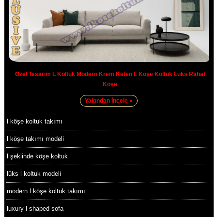
Özel Tasarım L Koltuk Modern Krem Keten L Köşe Koltuk Lüks Rahat
Köşe
Yakından İncele »
l köşe koltuk takımı
l köşe takımı modeli
l şeklinde köşe koltuk
lüks l koltuk modeli
modern l köşe koltuk takımı
luxury l shaped sofa